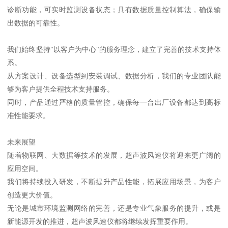
诊断功能，可实时监测设备状态；具有数据质量控制算法，确保输
出数据的可靠性。
我们始终坚持"以客户为中心"的服务理念，建立了完善的技术支持体
系。
从方案设计、设备选型到安装调试、数据分析，我们的专业团队能
够为客户提供全程技术支持服务。
同时，产品通过严格的质量管控，确保每一台出厂设备都达到高标
准性能要求。
未来展望
随着物联网、大数据等技术的发展，超声波风速仪将迎来更广阔的
应用空间。
我们将持续投入研发，不断提升产品性能，拓展应用场景，为客户
创造更大价值。
无论是城市环境监测网络的完善，还是专业气象服务的提升，或是
新能源开发的推进，超声波风速仪都将继续发挥重要作用。