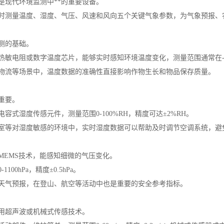
是现代环境监测中**的重要设备。
时测量温度、湿度、气压、风速和风向五个关键气象参数，为气象预报、
测的基础。
热敏电阻或数字温度芯片，能够实时感知环境温度变化，测量范围通常在-40
物流等场景中，温度数据的准确性直接影响作物生长和物品保存质量。
重要。
容式湿度传感元件，测量范围0-100%RH，精度可达±2%RH。
室等对湿度敏感的环境中，实时湿度数据可以帮助及时调节空调系统，避
MEMS技术，能感知细微的气压变化。
100hPa，精度±0.5hPa。
天气预报，在登山、航空等活动中也是重要的安全参考指标。
用超声波或机械式传感技术。