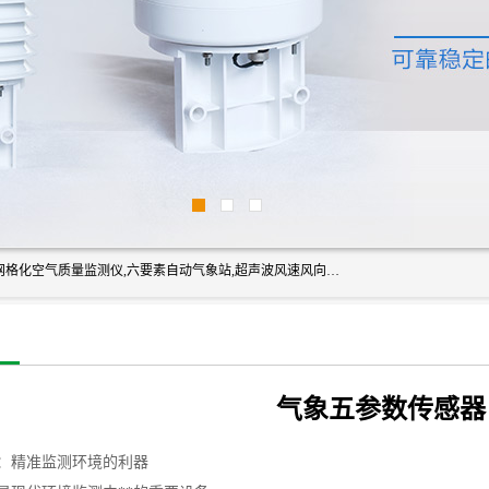
富奥通科技主营：气象五参数,气象六要素,微型自动气象站,网格化空气质量监测仪,六要素自动气象站,超声波风速风向传感器,能见度仪,大气微型站,交通自动气象站,高速路面结冰监测,路面状况传感器等。
气象五参数传感器
：精准监测环境的利器