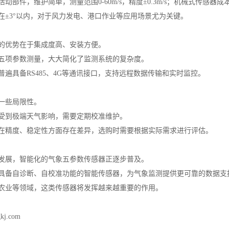
动部件，维护简单，测量范围0-60m/s，精度±0.3m/s；机械式传感器
在±3°以内，对于风力发电、港口作业等应用场景尤为关键。
的优势在于集成度高、安装方便。
五项参数测量，大大简化了监测系统的复杂度。
普遍具备RS485、4G等通讯接口，支持远程数据传输和实时监控。
一些局限性。
受到极端天气影响，需要定期校准维护。
在精度、稳定性方面存在差异，选购时需要根据实际需求进行评估。
发展，智能化的气象五参数传感器正逐步普及。
具备自诊断、自校准功能的智能传感器，为气象监测提供更可靠的数据支
农业等领域，这类传感器将发挥越来越重要的作用。
gkj.com