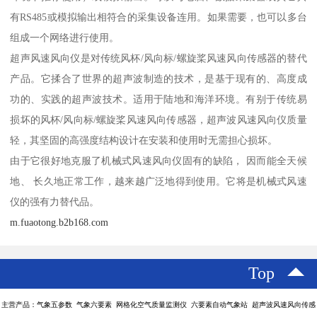
有RS485或模拟输出相符合的采集设备连用。如果需要，也可以多台
组成一个网络进行使用。
超声风速风向仪是对传统风杯/风向标/螺旋桨风速风向传感器的替代
产品。它揉合了世界的超声波制造的技术，是基于现有的、高度成
功的、实践的超声波技术。适用于陆地和海洋环境。有别于传统易
损坏的风杯/风向标/螺旋桨风速风向传感器，超声波风速风向仪质量
轻，其坚固的高强度结构设计在安装和使用时无需担心损坏。
由于它很好地克服了机械式风速风向仪固有的缺陷， 因而能全天候
地、 长久地正常工作，越来越广泛地得到使用。它将是机械式风速
仪的强有力替代品。
m.fuaotong.b2b168.com
Top
主营产品：气象五参数 气象六要素 网格化空气质量监测仪 六要素自动气象站 超声波风速风向传感