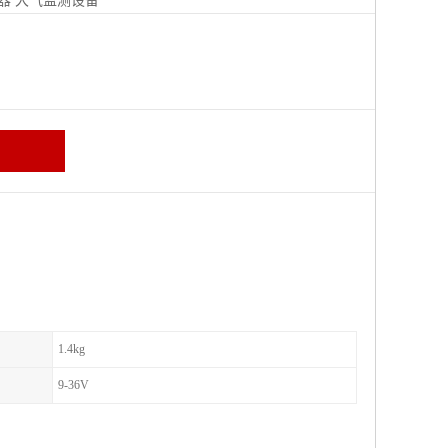
器
大气监测设备
区
1.4kg
9-36V