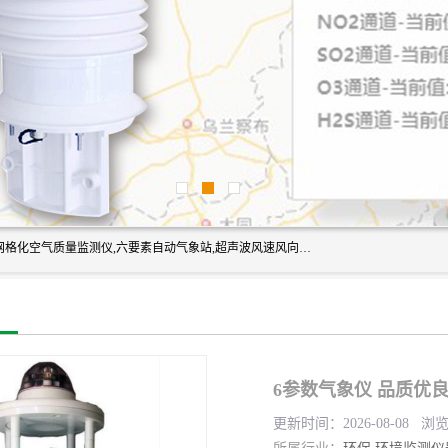
富奥通科技主营：气象五参数,气象六要素,微型自动气象站,网格化空气质量监测仪,六要素自动气象站,超声波风速风向传感器,能见度仪,大气微型站,交通自动气象站,高速路面结冰监测,路面状况传感器等。
6参数气象仪 品质优
更新时间：2026-08-08 浏