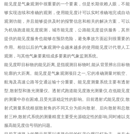
能见度是气象观测中很重要的一个要素，但是长期依赖人眼，不能
够实现连续和准确的观测，使用能见度计可以实时准确地完成自动
观测功能，并且能够提供及时的报警信息和相关的解决方案，可以
为机场跑道能见度观测，城市能见度，公路能见度提供服务，其所
提供的能见度服务也能够在预防危险，避免事故方面起到很重要的
作用。相信以后的气象观测中会越来越多的使用能见度计代替人工
观测，与其他气象要素组成多要素的气象监测系统。
能见度即目标物的能见距离,是指观测目标物时,能从背景辨出目标物
轮廓的大距离。能见度是气象观测项目之一,它的准确测量对航空、
航海及高速公路等交通运输十分重要。能见度测量系统主要有透射
型,散射型和激光测量仪。透射式跑道能见度激光测量仪,在低能见度
的测量中存在困难,且受光源稳定性的影响。目前透射式能见度仪;散
射式测量系统根据散射角的不同又分为前向散射、后向散射和总散
射三种,散射式系统的测量精度主要受光源稳定性的影响,同时难以克
服高能见度信号弱的问题。
目前高速路上的警示装置以道路中间的红蓝白曝闪灯为主。当在大