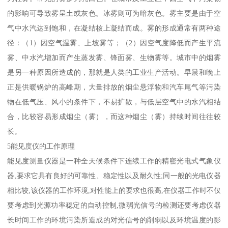
的影响可导致雾呈土或灰色。冰雾则可为暗灰色。雾主要是由于空
气中水汽达到饱和，在凝结核上凝结而成。雾的形成通常有两种途
径：（1）因空气温雾、上坡雾等；（2）因空气度降低而产生平流
雾、中水汽增加而产生蒸发雾、锋面雾、生物雾等。城市中的烟雾
是另一种原因所造成的，那就是人类的工业生产活动。早晨和晚上
正是供暖锅炉的高峰期，大量排放的烟尘悬浮物和汽车尾气等污染
物在低气压、风小的条件下，不易扩散，与低层空气中的水汽相结
合，比较容易形成烟尘（雾），而这种烟尘（雾）持续时间往往较
长。
5能见度仪的工作原理
能见度测量仪器是一种全天候条件下连续工作的精密光电式气象仪
器,要求它具有良好的可靠性、稳定性以及耐久性;同一般的光电仪器
相比较,该仪器的工作环境,对性能上的要求也很高,在仪器工作时不仅
要考虑到光源功率稳定的自动控制,微弱光信号的检测还要考虑仪器
长时间工作的环境污染所造成的对光信号的削弱以及环境温度的影