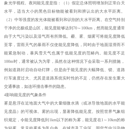
象光学视程。夜间能见度是指：（1）假定总体照明增加到正常白天
水平，适当大小的黑色目标物能被看到和辨认出的大水平距离。
（2）中等强度的发光体能被看到和识别的大水平距离。在空气特别
干净的北极或是山区，能见度能够达到70～100km，然而能见度通常
由于大气污染以及湿气而有所降低。霾、雾、烟雾可将能见度降低
至零，雷雨天气的暴雨不仅使能见度降低，同时由于地面湿滑而不
能紧急制动，暴风雪天气也属于低能见度的范畴内。能见度不足
100m时，通常被认为为零，虽然在这种情况下会采取一系列措施，
例如道路封启动自动灯牌，但是由于能见度的大幅降低、锁、道路
行车速度过大、尤其是道路系统实时性的不足，仍然存在发生重大
交通事故，如连环撞击事件的隐患。
4影响能见度的气象条件
雾是悬浮在近地面大气中的大量细微水滴（或冰导致地面的水平能
见度晶）的可视体。雾的出现，显著降低能见度。按照世界气象组
织规定，令能见度降低到1km以下的称为雾，能见度在1～10km的称
为轻雾。常见的雾多为乳白色。在城市及工业区，因空气中污染物