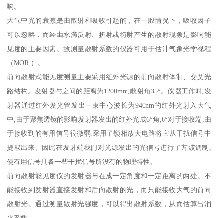
响。
大气中光的衰减是由散射和吸收引起的，在一般情况下，吸收因子
可以忽略，而经由水滴反射、折射或衍射产生的散射现象是影响能
见度的主要因素。故测量散射系数的仪器可用于估计气象光学视程
（MOR ）。
前向散射式能见度测量主要采用红外光源的前向散射体制、交叉光
路结构。发射器与之间的距离为1200mm,散射角35°。仪器工作时,发
射器通过红外发光管发出一束中心波长为940nm的红外光射入大气
中,由于聚焦透镜的影响发射器发出的红外光成6°角,6°对于接收端,由
于接收到的有用信号很微弱,采用了锁相放大电路将它从干扰信号中
提取出来。因此在发射端我们对光源发出的光信号进行了方波调制,
使有用信号具备一些干扰信号所没有的物理特性。
前向散射能见度仪的发射器与在成一定角度和一定距离的两处。不
能接收到发射器直接发射和后向散射的光，而只能接收大气的前向
散射光。通过测量散射光强度，可以得出散射系数，从而估算出消
光系数。