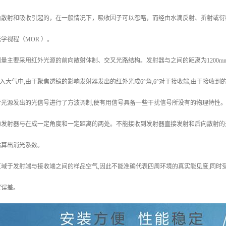
由散射和吸收引起的，在一般情况下，吸收因子可以忽略，而经由水滴反射、折射或衍
学视程（MOR ）。
量主要采用红外光源的前向散射体制、交叉光路结构。发射器与之间的距离为1200mm
光射入大气中,由于聚焦透镜的影响发射器发出的红外光成6°角,6°对于接收端,由于接
对光源发出的光信号进行了方波调制,使有用信号具备一些干扰信号所没有的物理特性
的发射器与在成一定角度和一定距离的两处。不能接收到发射器直接发射和后向散射的
估算出消光系数。
域于发射端与接收端之间的样品空气,因此不能准确代表四周环境的真实能见度,同时
定误差。