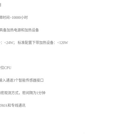
月
时间>10000小时
V，具备加热电源和加热设备
<24W； 标准配置下带加热设备：<120W
位CPU
输入通道3个智能传感器接口
密观测方式，密间隔为1分钟
CDMA和专线通讯