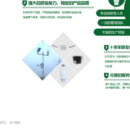
80℃、 0～RH