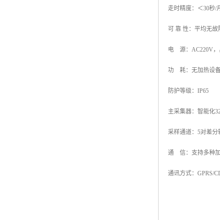
走时精度：＜30秒/
可 靠 性：平均无故障
电 源：AC220
功 耗：无加热设备：
防护等级：IP65
主采集器：智能化32
采样通道：5对差分
通 信：支持多种加
通讯方式：GPRS/