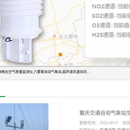
富奥通科技主营：气象五参数,气象六要素,微型自动气象站,网格化空气质量监测仪,六要素自动气象站,超声波风速风向传感器,能见度仪,大气微型站,交通自动气象站,高速路面结冰监测,路面状况传感器等。
重庆交通自动气象站生
更新时间：2026-08-07 浏