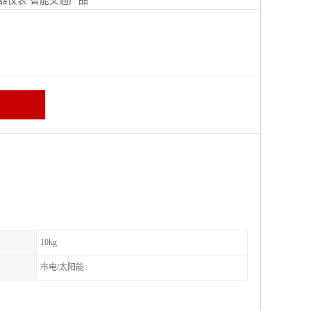
器仪表
智能交通产品
区
10kg
市电/太阳能