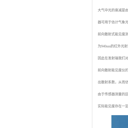
大气中光的衰减是
器可用于估计气象光
前向散射式能见度测
为940nm的红外
因此在发射端我们
前向散射能见度仪
出散射系数，从而
由于传感器测量的区
实际能见度存在一