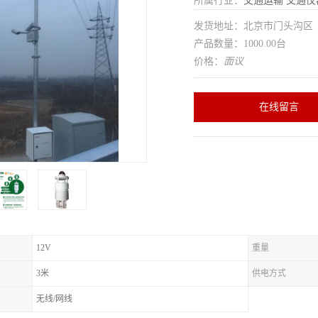
所属行业：
交通运输
交通仪
发货地址：北京市门头沟
产品数量：1000.00台
价格：
面议
在线留言
12V
重量
3米
供电方式
无线/网线