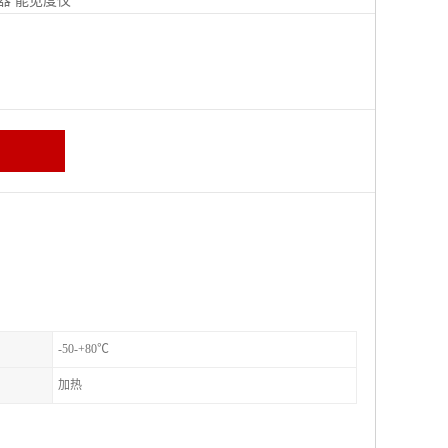
器
能见度仪
区
-50-+80℃
加热