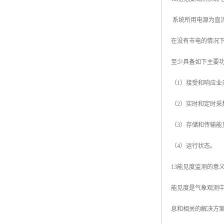
系统所用电源为直
在没有市电的情况
至少具备如下主要
（1）接受和响应
（2）实时和定时
（3）存储和传输能
（4）运行状态。
13能见度监测的意
能见度是气象观测
息和相关的解决方