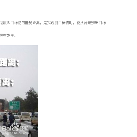
见度即目标物的能见距离，是指观测目标物时，能从背景辨出目标
屡有发生。