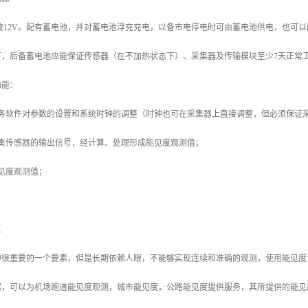
流12V。配有蓄电池，并对蓄电池浮充充电，以备市电停电时可由蓄电池供电，也可
下，后备蓄电池应能保证传感器（在不加热状态下）、采集器及传输模块至少7天正常
功能：
业务软件对参数的设置和系统时钟的调整（时钟也可在采集器上直接调整，但必须保证
采集传感器的输出信号，经计算、处理形成能见度观测值；
见度观测值；
义
中很重要的一个要素，但是长期依赖人眼，不能够实现连续和准确的观测，使用能见度
案，可以为机场跑道能见度观测，城市能见度，公路能见度提供服务，其所提供的能见