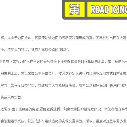
为雾，是由于地面冷却，直接使贴近地面的气层变冷而形成的雾。团雾往往出现在大雾
小、浓度大的特点，被称为高速公路的“流动”。
ility）指具有正常视力的人在当时的天气条件下还能够看清楚目标轮廓的距离，或目标
别初来的距离。常以米或公里为单位）。按照这种定义进行的目测型观测方式目前正被
的空气污染程度日益严重，导致城市大气能见度降低，成为公众和环保部门关注的问题
损失或人员伤亡。
浓雾区,由于能见度的突变,视野变得迷糊，隔离墩和防护栏难以辩识，驾驶者很容易
常会引起连锁反应，终形成多车连续追尾的灾难交通事故。所以，重点对这些浓雾多发