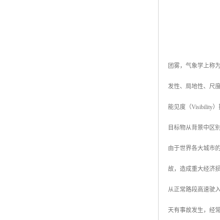
团雾，气象学上称
发性、局地性、尺度
能见度（Visib
目标物从背景中区
由于世界各大城市
故，造成重大经济
从正常路段高速驶入
天有事故发生，经