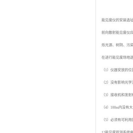
能见度仪的安装选
前向散射能见度仪
烁光源、树阴、污
在进行能见度场地
（1）仪器安放的位
（2）没有影响光
（3）接收机和发
（4）100m内没
（5）必须有可利用
12能见度观测系统