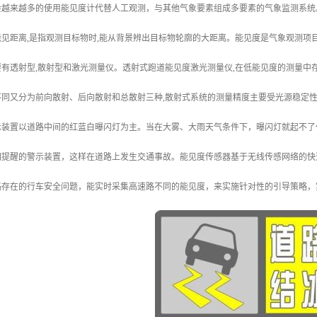
会越来越多的使用能见度计代替人工观测，与其他气象要素组成多要素的气象监测系统
见距离,是指观测目标物时,能从背景辨出目标物轮廓的大距离。能见度是气象观测项
有透射型,散射型和激光测量仪。透射式跑道能见度激光测量仪,在低能见度的测量中存
同又分为前向散射、后向散射和总散射三种,散射式系统的测量精度主要受光源稳定性
示装置以道路中间的红蓝白曝闪灯为主。当在大雾、大雨天气条件下，曝闪灯就起不了
相提醒的警示装置，这样在道路上发生交通事故。能见度传感器基于无线传感网络的快
路存在的行车安全问题，能实时采集高速路不同的能见度，来实施针对性的引导策略，