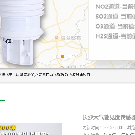
富奥通科技主营：气象五参数,气象六要素,微型自动气象站,网格化空气质量监测仪,六要素自动气象站,超声波风速风向传感器,能见度仪,大气微型站,交通自动气象站,高速路面结冰监测,路面状况传感器等。
长沙大气能见度传感器
更新时间：2026-08-08 浏