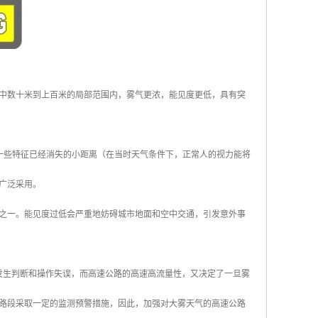
中数十米到上百米的局部范围内，雾气更浓，能见度更低，具有突
的后一些特征已经消失的小距离（在当时天气条件下，正常人的视力能将
广泛采用。
之一。能见度过低会严重地妨碍城市地面和空中交通，引发意外事
发生判断和操作失误，而高速公路的高速高流量性，又决定了一旦雾
路段采取一定的监测预警措施，因此，加强对大雾天气的高速公路