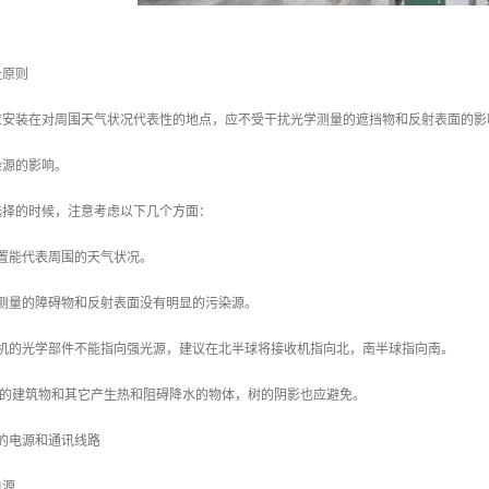
址原则
应安装在对周围天气状况代表性的地点，应不受干扰光学测量的遮挡物和反射表面的影
染源的影响。
选择的时候，注意考虑以下几个方面：
置能代表周围的天气状况。
学测量的障碍物和反射表面没有明显的污染源。
射机的光学部件不能指向强光源，建议在北半球将接收机指向北，南半球指向南。
有大的建筑物和其它产生热和阻碍降水的物体，树的阴影也应避免。
的电源和通讯线路
电源