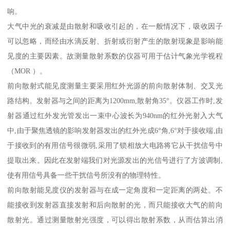
响。
大气中光的衰减是由散射和吸收引起的，在一般情况下，吸收因子
可以忽略，而经由水滴反射、折射或衍射产生的散射现象是影响能
见度的主要因素。故测量散射系数的仪器可用于估计气象光学视程
（MOR ）。
前向散射式能见度测量主要采用红外光源的前向散射体制、交叉光
路结构。发射器与之间的距离为1200mm,散射角35°。仪器工作时,发
射器通过红外发光管发出一束中心波长为940nm的红外光射入大气
中,由于聚焦透镜的影响发射器发出的红外光成6°角,6°对于接收端,由
于接收到的有用信号很微弱,采用了锁相放大电路将它从干扰信号中
提取出来。因此在发射端我们对光源发出的光信号进行了方波调制,
使有用信号具备一些干扰信号所没有的物理特性。
前向散射能见度仪的发射器与在成一定角度和一定距离的两处。不
能接收到发射器直接发射和后向散射的光，而只能接收大气的前向
散射光。通过测量散射光强度，可以得出散射系数，从而估算出消