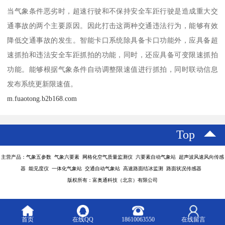
当气象条件恶劣时，超速行驶和不保持安全车距行驶是造成重大交
通事故的两个主要原因。因此打击这两种交通违法行为，能够有效
降低交通事故的发生。智能卡口系统除具备卡口功能外，应具备超
速抓拍和违法安全车距抓拍的功能，同时，还应具备可变限速抓拍
功能。能够根据气象条件自动调整限速值进行抓拍，同时联动信息
发布系统更新限速值。
m.fuaotong.b2b168.com
Top
主营产品：气象五参数 气象六要素 网格化空气质量监测仪 六要素自动气象站 超声波风速风向传感
器 能见度仪 一体化气象站 交通自动气象站 高速路面结冰监测 路面状况传感器
版权所有：富奥通科技（北京）有限公司
首页
在线QQ
18610063550
在线留言