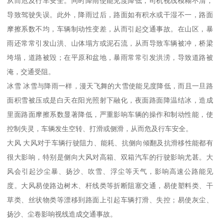
从而危及行车安全。同时降雨使能见度降低，司机视线模糊不清，
导致驾驶失误。此外，降雨过后，路面如有积水或干湿不一，路面
摩擦系数不均，车辆制动性变差，从而引起交通事故。在山区，暴
雨还常常引发山洪、山体塌方或泥石流，从而导致车辆被冲，桥梁
垮塌，道路被毁；在平原和盆地，暴雨常常引发洪涝，导致道路被
淹，交通受阻。
冰雪 冰雪与降雨一样，漫天飞舞的大雪使能见度降低，而且一旦路
面积雪被压或是白天在阳光照射下融化，夜面路面降温结冰，造成
里面路面摩擦系数显著降低，严重影响车辆的操作和制动性能，使
控制失灵，车辆发生空转、打滑或侧滑，从而危及行车安全。
大风 大风对于车辆行驶阻力、能耗、抗侧向倾翻及抗滑移性能都有
很大影响，特别是侧向大风对高箱、双箱汽车的行驶影响尤甚。大
风会引起沙尘暴、扬沙、吹雪、浮尘等天气，影响高速公路能见
度。大风易使路边树木、杆线类等折断阻塞交通，易使塑料类、干
草类、丝状物类等漂移到路面上引起车辆打滑、失控；易使灰尘、
扬沙、尘卷影响视线造成交通事故。