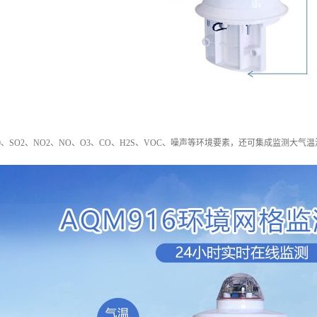
m10、SO2、NO2、NO、O3、CO、H2S、VOC、噪声等环境要素，还可集成监