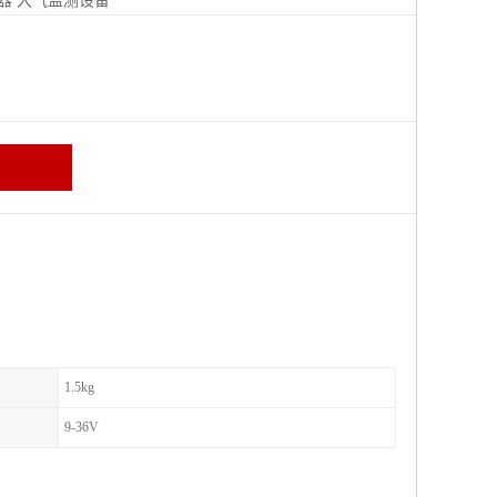
器
大气监测设备
区
1.5kg
9-36V