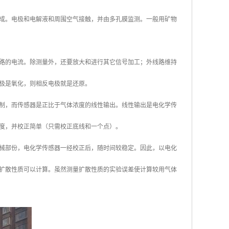
成。电极和电解液和周围空气接触，并由多孔膜监测。一般用矿物
路的电流。除测量外，还要放大和进行其它信号加工；外线路维持
极是氧化，则相反电极就是还原。
制，而传感器是正比于气体浓度的线性输出。线性输出是电化学传
度，并校正简单（只需校正底线和一个点）。
械部份，电化学传感器一经校正后，随时间较稳定。因此，以电化
扩散性质可以计算。虽然测量扩散性质的实验误差使计算较用气体