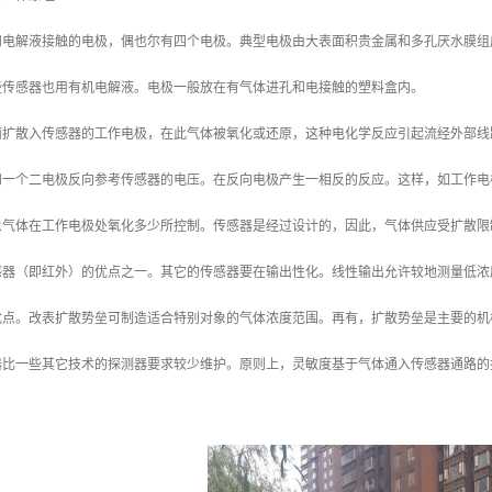
和电解液接触的电极，偶也尔有四个电极。典型电极由大表面积贵金属和多孔厌水膜组
些传感器也用有机电解液。电极一般放在有气体进孔和电接触的塑料盒内。
面扩散入传感器的工作电极，在此气体被氧化或还原，这种电化学反应引起流经外部线
和一个二电极反向参考传感器的电压。在反向电极产生一相反的反应。这样，如工作电
象气体在工作电极处氧化多少所控制。传感器是经过设计的，因此，气体供应受扩散限
感器（即红外）的优点之一。其它的传感器要在输出性化。线性输出允许较地测量低浓
优点。改表扩散势垒可制造适合特别对象的气体浓度范围。再有，扩散势垒是主要的机
器比一些其它技术的探测器要求较少维护。原则上，灵敏度基于气体通入传感器通路的