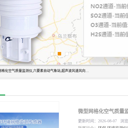
富奥通科技主营：气象五参数,气象六要素,微型自动气象站,网格化空气质量监测仪,六要素自动气象站,超声波风速风向传感器,能见度仪,大气微型站,交通自动气象站,高速路面结冰监测,路面状况传感器等。
微型网格化空气质量监
更新时间：2026-08-07 浏