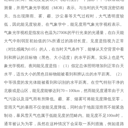
测量，并用气象光学视程（MOR）表示。与当时的天气情况密切相
关。当出现降雨、雾、霾、沙尘暴等天气过程时，大气透明度较
低，因此能见度较差。在气象学中，能见度用气象光学视程表示。
气象光学视程是指发出色温为2700K的平行光束的光通量，在白天能
大气中削弱至初始值的5%所通过的路径长度。见度是指视力正常
（对比感阈为0.05）的人，在当时天气条件下，能够从天空背景中看
到和辨认的目标物（黑色、大小适度）的水平距离。实际上也是气
象光学视程。夜间能见度是指：（1）假定总体照明增加到正常白天
水平，适当大小的黑色目标物能被看到和辨认出的水平距离。（2）
中等强度的发光体能被看到和识别的水平距离。在空气特别干净的
北极或是山区，能见度能够达到70～100km，然而能见度通常由于大
气污染以及湿气而有所降低。霾、雾、烟雾可将能见度降低至零，
雷雨天气的暴雨不仅使能见度降低，同时由于地面湿滑而不能紧急
制动，暴风雪天气也属于低能见度的范畴内。能见度不足100m时，
通常被认为为零，虽然在这种情况下会采取一系列措施，例如道路