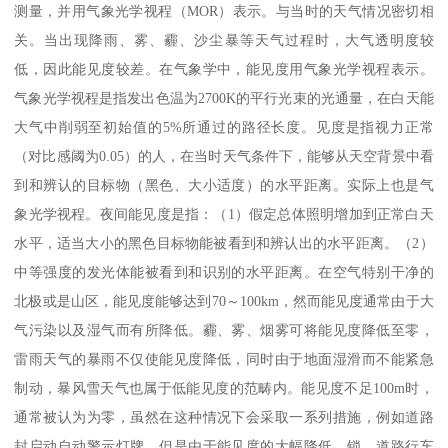
测量，并用气象光学视程（MOR）表示。与当时的天气情况密切相
关。当出现降雨、雾、霾、沙尘暴等天气过程时，大气透明度较
低，因此能见度较差。在气象学中，能见度用气象光学视程表示。
气象光学视程是指发出色温为2700K的平行光束的光通量，在白天能
大气中削弱至初始值的5%所通过的路径长度。见度是指视力正常
（对比感阈为0.05）的人，在当时天气条件下，能够从天空背景中看
到和辨认的目标物（黑色、大小适度）的水平距离。实际上也是气
象光学视程。夜间能见度是指：（1）假定总体照明增加到正常白天
水平，适当大小的黑色目标物能被看到和辨认出的水平距离。（2）
中等强度的发光体能被看到和识别的水平距离。在空气特别干净的
北极或是山区，能见度能够达到70～100km，然而能见度通常由于大
气污染以及湿气而有所降低。霾、雾、烟雾可将能见度降低至零，
雷雨天气的暴雨不仅使能见度降低，同时由于地面湿滑而不能紧急
制动，暴风雪天气也属于低能见度的范畴内。能见度不足100m时，
通常被认为为零，虽然在这种情况下会采取一系列措施，例如道路
封启动自动警示灯牌，但是由于能见度的大幅降低、锁、道路行车