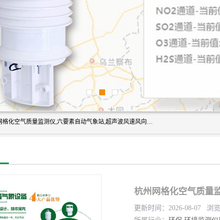
富奥通科技主营：气象五参数,气象六要素,微型自动气象站,网格化空气质量监测仪,六要素自动气象站,超声波风速风向传感器,能见度仪,大气微型站,交通自动气象站,高速路面结冰监测,路面状况传感器等。
杭州网格化空气质量监
更新时间：2026-08-07 浏