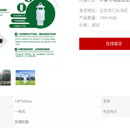
所属行业：
环保
环境监测仪
发货地址：北京市门头沟
产品数量：1000.00台
价格：
面议
在线留言
140*420mm
重量
一体式
电源电压
防潮防震