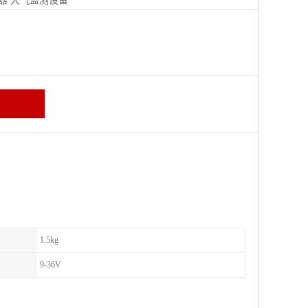
器
大气监测设备
区
1.5kg
9-36V