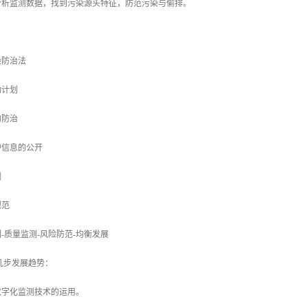
分析监测数据，找到污染源头特征，防范污染与偷排。
染防治法
动计划
的防治
护信息的公开
测
规范
-质量监测-风险防范-均衡发展
的几步发展趋势：
数字化监测技术的运用。