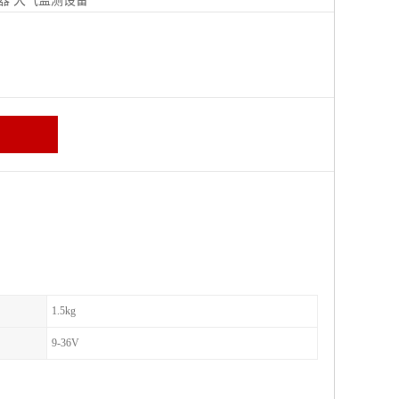
器
大气监测设备
区
1.5kg
9-36V