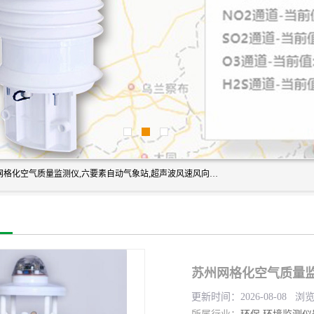
富奥通科技主营：气象五参数,气象六要素,微型自动气象站,网格化空气质量监测仪,六要素自动气象站,超声波风速风向传感器,能见度仪,大气微型站,交通自动气象站,高速路面结冰监测,路面状况传感器等。
苏州网格化空气质量监
更新时间：2026-08-08 浏