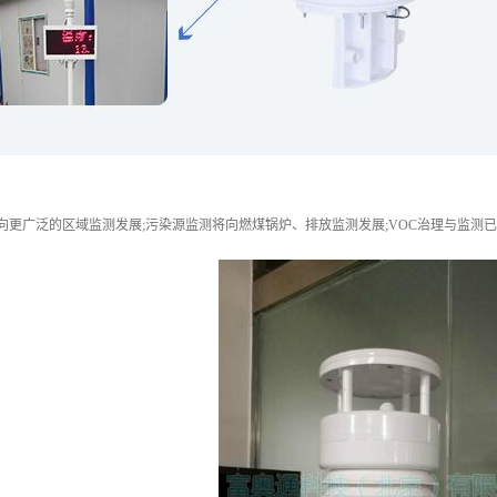
向更广泛的区域监测发展;污染源监测将向燃煤锅炉、排放监测发展;VOC治理与监测