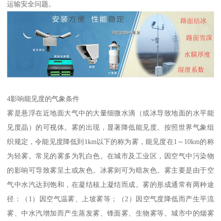
运输安全问题。
4影响能见度的气象条件
雾是悬浮在近地面大气中的大量细微水滴（或冰导致地面的水平能
见度晶）的可视体。雾的出现，显著降低能见度。按照世界气象组
织规定，令能见度降低到1km以下的称为雾，能见度在1～10km的称
为轻雾。常见的雾多为乳白色。在城市及工业区，因空气中污染物
的影响可导致雾呈土或灰色。冰雾则可为暗灰色。雾主要是由于空
气中水汽达到饱和，在凝结核上凝结而成。雾的形成通常有两种途
径：（1）因空气温雾、上坡雾等；（2）因空气度降低而产生平流
雾、中水汽增加而产生蒸发雾、锋面雾、生物雾等。城市中的烟雾