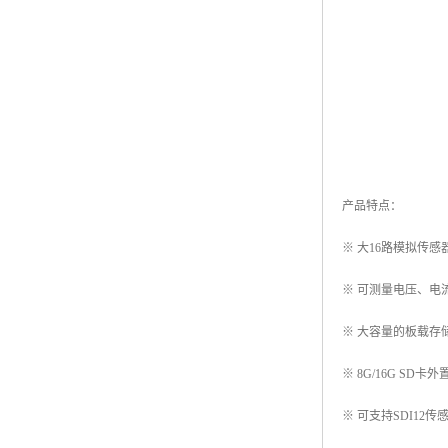
产品特点：
※ 大16路模拟传感
※ 可测量电压、电
※ 大容量的板载存储
※ 8G/16G SD卡
※ 可支持SDI12传