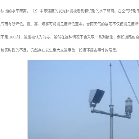
认出的水平距离。（2）中等强度的发光体能被看到和识别的水平距离。在空气特别干净
湿气而有所降低。霾、雾、烟雾可将能见度降低至零，雷雨天气的暴雨不仅使能见度降
不足100m时，通常被认为为零，虽然在这种情况下会采取一系列措施，例如道路封
系统实时性的不足，仍然存在发生重大交通事故，如连环撞击事件的隐患。