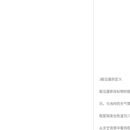
3能见度的定义
能见度即目标物的能
示。与当时的天气
程是指发出色温为2
从天空背景中看到