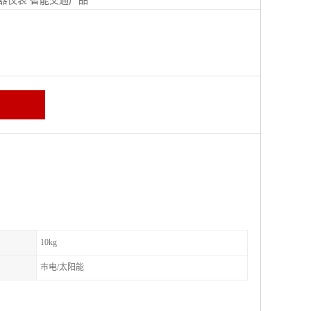
器仪表
智能交通产品
区
10kg
市电/太阳能