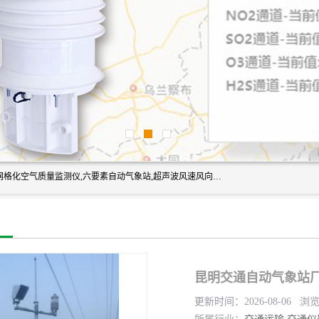
富奥通科技主营：气象五参数,气象六要素,微型自动气象站,网格化空气质量监测仪,六要素自动气象站,超声波风速风向传感器,能见度仪,大气微型站,交通自动气象站,高速路面结冰监测,路面状况传感器等。
昆明交通自动气象站厂
更新时间：2026-08-06 浏