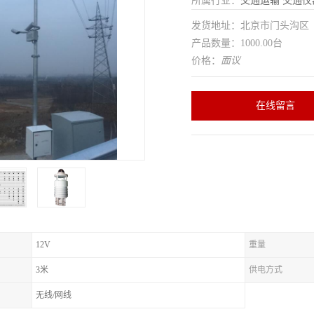
所属行业：
交通运输
交通仪
发货地址：北京市门头沟
产品数量：1000.00台
价格：
面议
在线留言
12V
重量
3米
供电方式
无线/网线