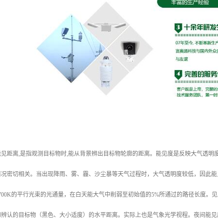
见距离,是指观测目标物时,能从背景辨出目标物轮廓的距离。能见度是反映大气透明
情况密切相关。当出现降雨、雾、霾、沙尘暴等天气过程时，大气透明度较低，因此能
700K的平行光束的光通量，在白天能大气中削弱至初始值的5%所通过的路径长度。见
和辨认的目标物（黑色、大小适度）的水平距离。实际上也是气象光学视程。夜间能见