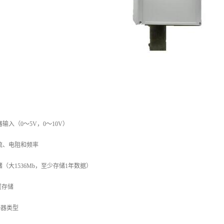
器输入（0～5V，0～10V）
流、电阻和频率
（大1536Mb，至少存储1年数据）
外置存储
感器类型