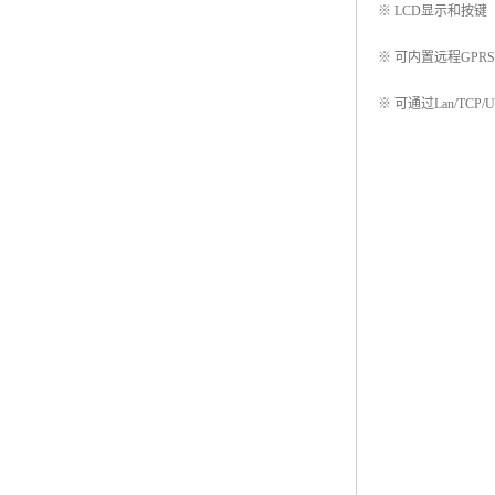
※ LCD显示和按键
※ 可内置远程GPR
※ 可通过Lan/TCP/