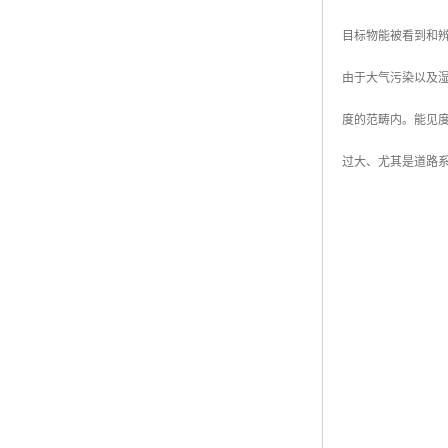
目标物能被看到和辨
由于大气污染以及
度的范畴内。能见度
过大、尤其是道路