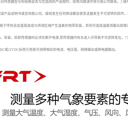
核对传感器型号和规格是否与您选购的产品相符；如有问题请尽快与我公司联系。2.
阅读产品说明书或咨询我公司。接线发生任何错误都会使变送器发生不可逆转的损坏。
在易于传热且会直接造成与待测区域产生温差的地带安装，否则可造成温度测量出现错误
，安装，拆卸传感器时必须先断开电源,禁传感器内有水进入可导致不可逆转变化。7.
VDC或12VDC后用万用表可测得相应的电流、电压值、网络输出或继电器输出。