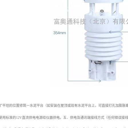
空旷平坦的位置修筑一水泥平台（如安装在屋顶或现有水泥平台上，可直接打孔加膨胀
使用标准的12V直流供电电源给仪器供电。五．供电及通讯端接线方式（任何错误接线均