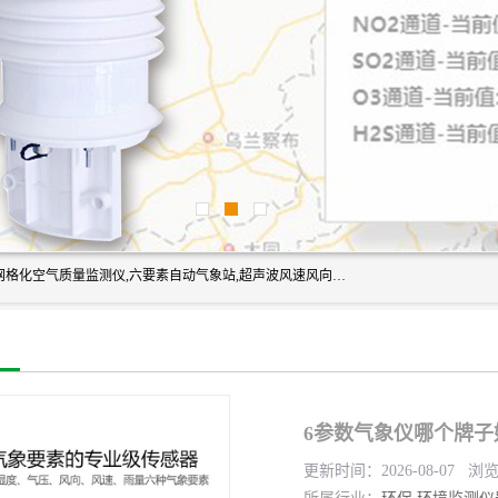
富奥通科技主营：气象五参数,气象六要素,微型自动气象站,网格化空气质量监测仪,六要素自动气象站,超声波风速风向传感器,能见度仪,大气微型站,交通自动气象站,高速路面结冰监测,路面状况传感器等。
6参数气象仪哪个牌子
更新时间：2026-08-07 浏