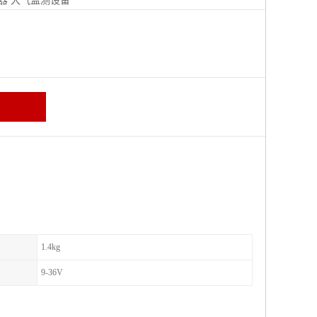
器
大气监测设备
区
1.4kg
9-36V