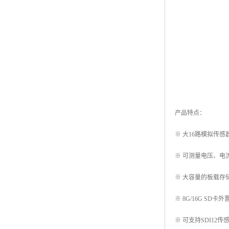
产品特点：
※ 大16路模拟传感
※ 可测量电压、电
※ 大容量的板载存储
※ 8G/16G SD卡
※ 可支持SDI12传