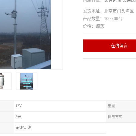
所属行业：
交通运输
交通仪
发货地址：北京市门头沟
产品数量：1000.00台
价格：
面议
在线留言
12V
重量
3米
供电方式
无线/网线