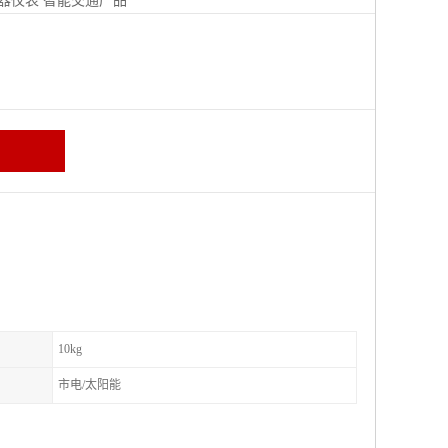
器仪表
智能交通产品
区
10kg
市电/太阳能