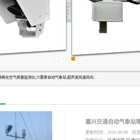
富奥通科技主营：气象五参数,气象六要素,微型自动气象站,网格化空气质量监测仪,六要素自动气象站,超声波风速风向传感器,能见度仪,大气微型站,交通自动气象站,高速路面结冰监测,路面状况传感器等。
嘉兴交通自动气象站哪
更新时间：2026-08-08 浏