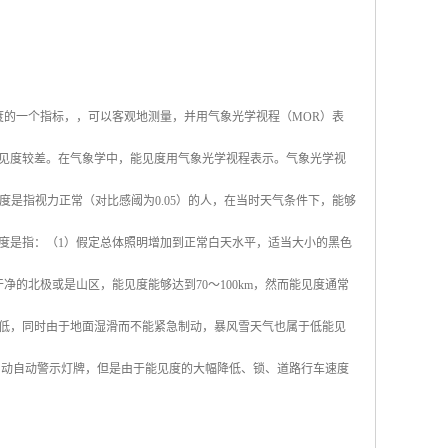
度的一个指标，，可以客观地测量，并用气象光学视程（MOR）表
见度较差。在气象学中，能见度用气象光学视程表示。气象光学视
度是指视力正常（对比感阈为0.05）的人，在当时天气条件下，能够
度是指：（1）假定总体照明增加到正常白天水平，适当大小的黑色
的北极或是山区，能见度能够达到70～100km，然而能见度通常
低，同时由于地面湿滑而不能紧急制动，暴风雪天气也属于低能见
启动自动警示灯牌，但是由于能见度的大幅降低、锁、道路行车速度