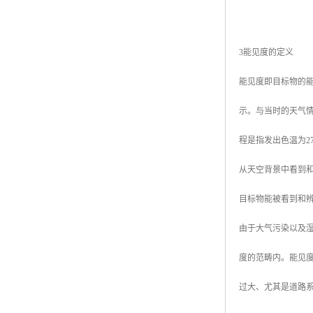
3能见度的定义
能见度即目标物的能
示。与当时的天气
程是指发出色温为2
从天空背景中看到
目标物能被看到和辨
由于大气污染以及
度的范畴内。能见度
过大、尤其是道路