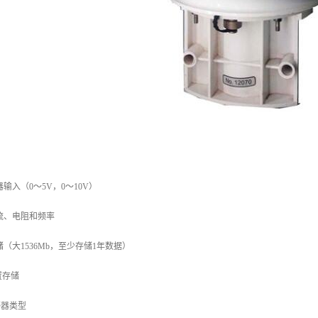
器输入（0～5V，0～10V）
流、电阻和频率
（大1536Mb，至少存储1年数据）
外置存储
感器类型