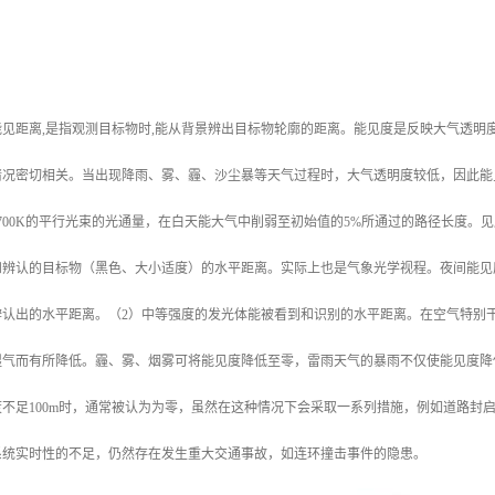
见距离,是指观测目标物时,能从背景辨出目标物轮廓的距离。能见度是反映大气透明
情况密切相关。当出现降雨、雾、霾、沙尘暴等天气过程时，大气透明度较低，因此能
700K的平行光束的光通量，在白天能大气中削弱至初始值的5%所通过的路径长度。见
和辨认的目标物（黑色、大小适度）的水平距离。实际上也是气象光学视程。夜间能见
认出的水平距离。（2）中等强度的发光体能被看到和识别的水平距离。在空气特别干净
湿气而有所降低。霾、雾、烟雾可将能见度降低至零，雷雨天气的暴雨不仅使能见度降
不足100m时，通常被认为为零，虽然在这种情况下会采取一系列措施，例如道路封
系统实时性的不足，仍然存在发生重大交通事故，如连环撞击事件的隐患。