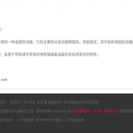
理：
常用的一种温度检测器。它的主要特点是测量精度高，性能稳定。其中铂热电阻的测量
理：是基于导体或半导体的电阻值随着温度的变化而变化的特性。
j.com
地点： 北京市 门头沟区 永定镇 栗园庄村 永定栗园庄村永定街道
您是第
11172940
位访客 版权所有 ©2026-08-08
富奥通科技（北京）有限公司
保留所有
技术支持：
八方资源网
免责声明
管理员入口
网站地图