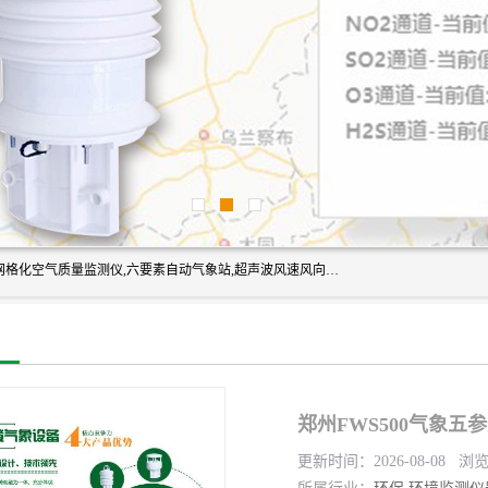
富奥通科技主营：气象五参数,气象六要素,微型自动气象站,网格化空气质量监测仪,六要素自动气象站,超声波风速风向传感器,能见度仪,大气微型站,交通自动气象站,高速路面结冰监测,路面状况传感器等。
郑州FWS500气象五
更新时间：2026-08-08 浏