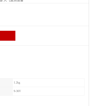
器
大气监测设备
区
1.2kg
9-36V