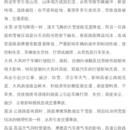
雨还常常引发山洪、山体塌方或泥石流，从而导致车辆被冲，桥梁
垮塌，道路被毁；在平原和盆地，暴雨常常引发洪涝，导致道路被
淹，交通受阻。
冰雪 冰雪与降雨一样，漫天飞舞的大雪使能见度降低，而且一旦路
面积雪被压或是白天在阳光照射下融化，夜面路面降温结冰，造成
里面路面摩擦系数显著降低，严重影响车辆的操作和制动性能，使
控制失灵，车辆发生空转、打滑或侧滑，从而危及行车安全。
大风 大风对于车辆行驶阻力、能耗、抗侧向倾翻及抗滑移性能都有
很大影响，特别是侧向大风对高箱、双箱汽车的行驶影响尤甚。大
风会引起沙尘暴、扬沙、吹雪、浮尘等天气，影响高速公路能见
度。大风易使路边树木、杆线类等折断阻塞交通，易使塑料类、干
草类、丝状物类等漂移到路面上引起车辆打滑、失控；易使灰尘、
扬沙、尘卷影响视线造成交通事故。
霜冻 公路路面有霜时，路面摩擦系数接近于雪面，雨后结冰同雪面
结冰的物理性质一样，从而引发交通事故。
高温 高温天气同时受吸热、摩擦及汽车尾气等的影响，高速公路路