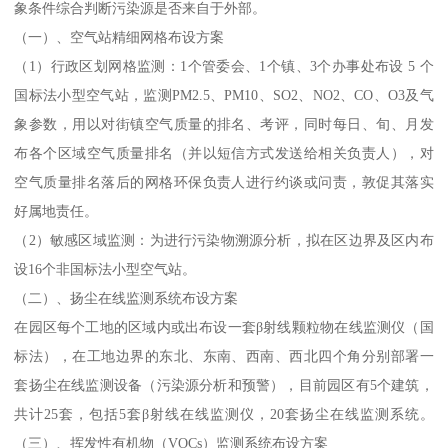
象条件综合判断污染源是否来自于外部。
（一）、空气站精细网格布设方案
（1）行政区划网格监测：1个管委会、1个镇、3个办事处布设 5 个
国标法小型空气站，监测PM2.5、PM10、SO2、NO2、CO、O3及气
象参数，用以对街镇空气质量的排名、考评，同时每日、旬、月发
布各个区域空气质量排名（并以短信方式发送给相关负责人），对
空气质量排名落后的网格环保负责人进行约谈或问责，敦促其落实
好属地责任。
（2）敏感区域监测：为进行污染物溯源分析，拟在区边界及区内布
设16个非国标法小型空气站。
（二）、扬尘在线监测系统布设方案
在园区每个工地的区域内或出布设一套β射线颗粒物在线监测仪（国
标法），在工地边界的东北、东南、西南、西北四个角分别部署一
套扬尘在线监测设备（污染源分析和预警），目前园区有5个建筑，
共计25套，包括5套β射线在线监测仪，20套扬尘在线监测系统。
（三）、挥发性有机物（VOCs）监测系统布设方案