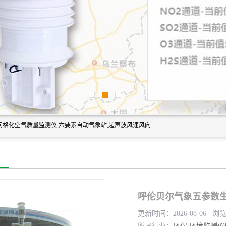
富奥通科技主营：气象五参数,气象六要素,微型自动气象站,网格化空气质量监测仪,六要素自动气象站,超声波风速风向传感器,能见度仪,大气微型站,交通自动气象站,高速路面结冰监测,路面状况传感器等。
呼伦贝尔气象五参数生
更新时间：2026-08-06 浏