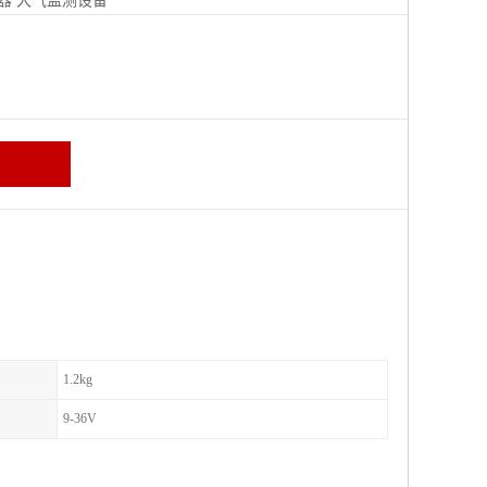
器
大气监测设备
区
1.2kg
9-36V