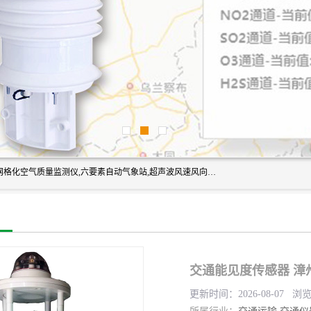
富奥通科技主营：气象五参数,气象六要素,微型自动气象站,网格化空气质量监测仪,六要素自动气象站,超声波风速风向传感器,能见度仪,大气微型站,交通自动气象站,高速路面结冰监测,路面状况传感器等。
交通能见度传感器 漳
更新时间：2026-08-07 浏