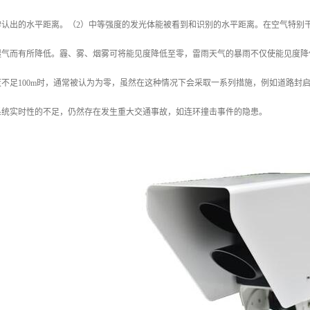
认出的水平距离。（2）中等强度的发光体能被看到和识别的水平距离。在空气特别干净
湿气而有所降低。霾、雾、烟雾可将能见度降低至零，雷雨天气的暴雨不仅使能见度降
不足100m时，通常被认为为零，虽然在这种情况下会采取一系列措施，例如道路封
系统实时性的不足，仍然存在发生重大交通事故，如连环撞击事件的隐患。