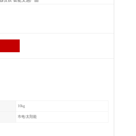
器仪表
智能交通产品
区
10kg
市电/太阳能