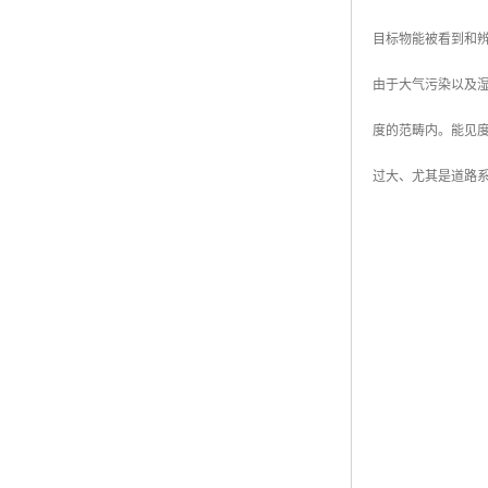
目标物能被看到和辨
由于大气污染以及
度的范畴内。能见度
过大、尤其是道路