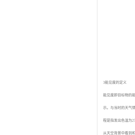
3能见度的定义
能见度即目标物的能
示。与当时的天气
程是指发出色温为2
从天空背景中看到