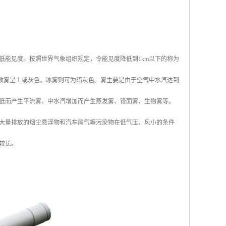
低能见度。按照世界气象组织规定，令能见度降低到1km以下的称为
导致雾呈土或灰色。冰雾则可为暗灰色。雾主要是由于空气中水汽达到
降低而产生平流雾、中水汽增加而产生蒸发雾、锋面雾、生物雾等。
大量排放的烟尘悬浮物和汽车尾气等污染物在低气压、风小的条件
较长。