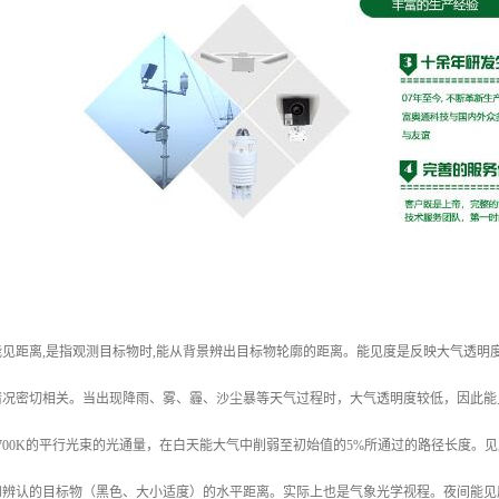
见距离,是指观测目标物时,能从背景辨出目标物轮廓的距离。能见度是反映大气透明
情况密切相关。当出现降雨、雾、霾、沙尘暴等天气过程时，大气透明度较低，因此能
700K的平行光束的光通量，在白天能大气中削弱至初始值的5%所通过的路径长度。见
和辨认的目标物（黑色、大小适度）的水平距离。实际上也是气象光学视程。夜间能见