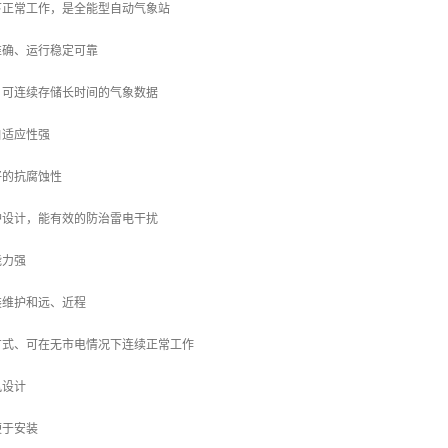
下正常工作，是全能型自动气象站
准确、运行稳定可靠
，可连续存储长时间的气象数据
自适应性强
好的抗腐蚀性
护设计，能有效的防治雷电干扰
能力强
装维护和远、近程
方式、可在无市电情况下连续正常工作
风设计
便于安装