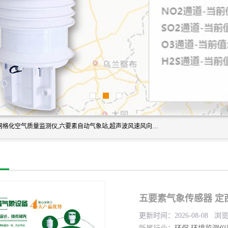
富奥通科技主营：气象五参数,气象六要素,微型自动气象站,网格化空气质量监测仪,六要素自动气象站,超声波风速风向传感器,能见度仪,大气微型站,交通自动气象站,高速路面结冰监测,路面状况传感器等。
五要素气象传感器 定
更新时间：2026-08-08 浏