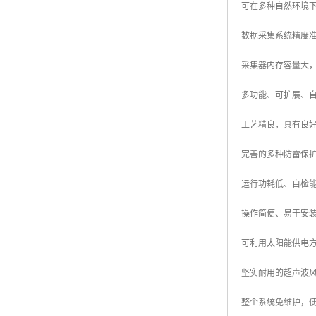
可在多种自然环境
数据采集系统精度
采集器内存容量大
多功能、可扩展、
工艺精良，具有良
完善的多种防雷保
运行功耗低、自检
操作简便、易于安
可利用太阳能供电
坚实耐用的超声波
整个系统免维护，