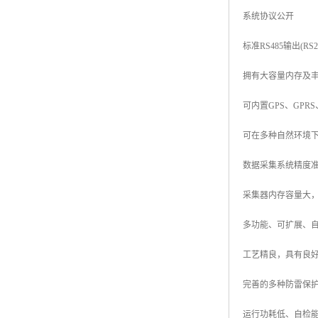
系统协议公开
标准RS485输出(RS
拥有大容量内存及
可内置GPS、GPR
可在多种自然环境
数据采集系统精度
采集器内存容量大
多功能、可扩展、
工艺精良，具有良
完善的多种防雷保
运行功耗低、自检