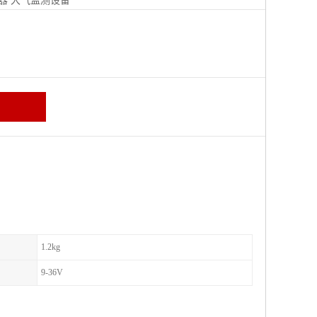
器
大气监测设备
区
1.2kg
9-36V