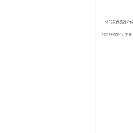
一体气象传感器介
FRT FWS500五