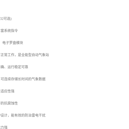
232可选)
丰富系统指令
S、电子罗盘模块
下正常工作，是全能型自动气象站
准确、运行稳定可靠
，可连续存储长时间的气象数据
自适应性强
好的抗腐蚀性
护设计，能有效的防治雷电干扰
能力强