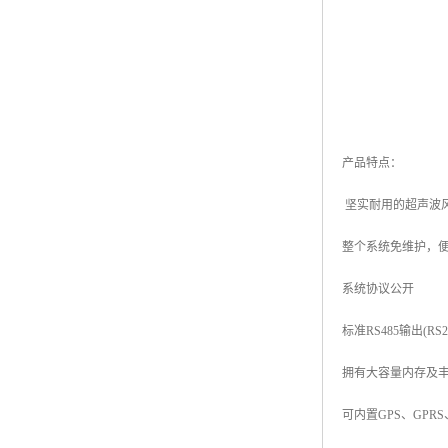
产品特点：
坚实耐用的超声波
整个系统免维护，
系统协议公开
标准RS485输出(RS
拥有大容量内存及
可内置GPS、GPR