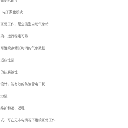
丰富系统指令
S、电子罗盘模块
下正常工作，是全能型自动气象站
准确、运行稳定可靠
，可连续存储长时间的气象数据
自适应性强
好的抗腐蚀性
护设计，能有效的防治雷电干扰
能力强
装维护和远、近程
方式、可在无市电情况下连续正常工作