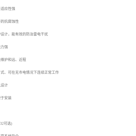
自适应性强
好的抗腐蚀性
护设计，能有效的防治雷电干扰
能力强
装维护和远、近程
方式、可在无市电情况下连续正常工作
风设计
便于安装
232可选)