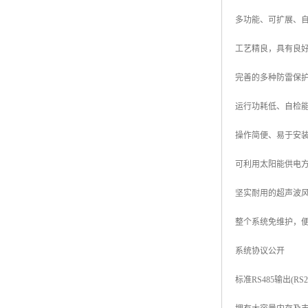
多功能、可扩展、
工艺精良，具有良
完善的多种防雷保
运行功耗低、自检
操作简便、易于安
可利用太阳能供电
坚实耐用的超声波
整个系统免维护，
系统协议公开
标准RS485输出(RS