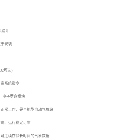
风设计
便于安装
232可选)
丰富系统指令
S、电子罗盘模块
下正常工作，是全能型自动气象站
准确、运行稳定可靠
，可连续存储长时间的气象数据