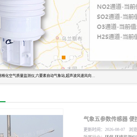
富奥通科技主营：气象五参数,气象六要素,微型自动气象站,网格化空气质量监测仪,六要素自动气象站,超声波风速风向传感器,能见度仪,大气微型站,交通自动气象站,高速路面结冰监测,路面状况传感器等。
气象五参数传感器 便携
更新时间：2026-08-07 浏