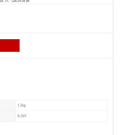
器
大气监测设备
区
1.2kg
9-36V