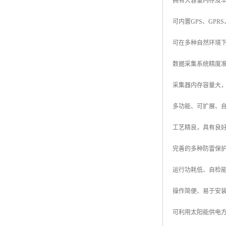
拥有大容量内存及
可内置GPS、GPR
可在多种自然环境
数据采集系统精度
采集器内存容量大
多功能、可扩展、
工艺精良，具有良
完善的多种防雷保
运行功耗低、自检
操作简便、易于安
可利用太阳能供电