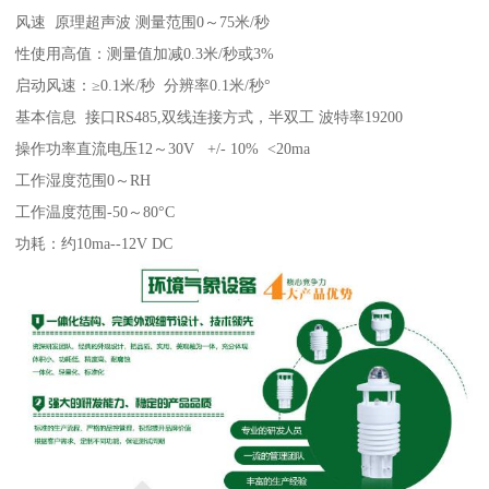
风速 原理超声波 测量范围0～75米/秒
性使用高值：测量值加减0.3米/秒或3%
启动风速：≥0.1米/秒 分辨率0.1米/秒°
基本信息 接口RS485,双线连接方式，半双工 波特率19200
操作功率直流电压12～30V +/- 10% <20ma
工作湿度范围0～RH
工作温度范围-50～80°C
功耗：约10ma--12V DC