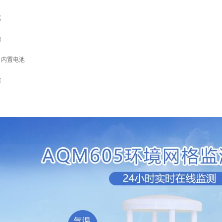
携
蚀
、内置电池
信