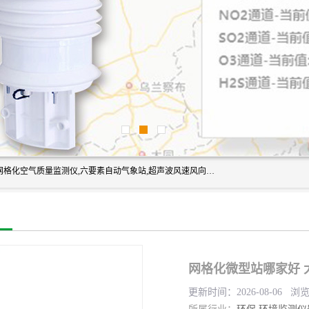
富奥通科技主营：气象五参数,气象六要素,微型自动气象站,网格化空气质量监测仪,六要素自动气象站,超声波风速风向传感器,能见度仪,大气微型站,交通自动气象站,高速路面结冰监测,路面状况传感器等。
网格化微型站哪家好 
更新时间：2026-08-06 浏