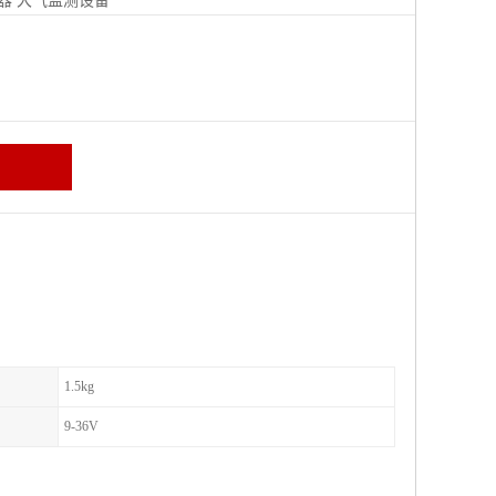
器
大气监测设备
区
1.5kg
9-36V