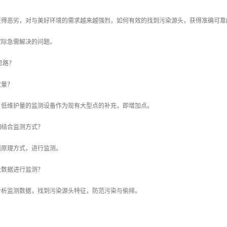
变得恶劣，对与美好环境的需求越来越强烈，如何有效的找到污染源头，获得准确可靠
实际急需解决的问题。
思路？
数量？
、低维护量的监测设备作为现有大型点的补充，即增加点。
么相结合监测方式？
测原理方式，进行监测。
合大数据进行监测？
分析监测数据，找到污染源头特征，防范污染与偷排。