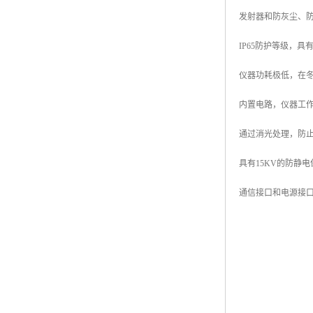
发射器和防灰尘、
IP65防护等级，
仪器功耗极低，在冬
内置电路，仪器工
通过消光处理，防
具有15KV的防静
通信接口和电源接