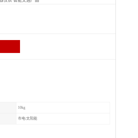
器仪表
智能交通产品
区
10kg
市电/太阳能