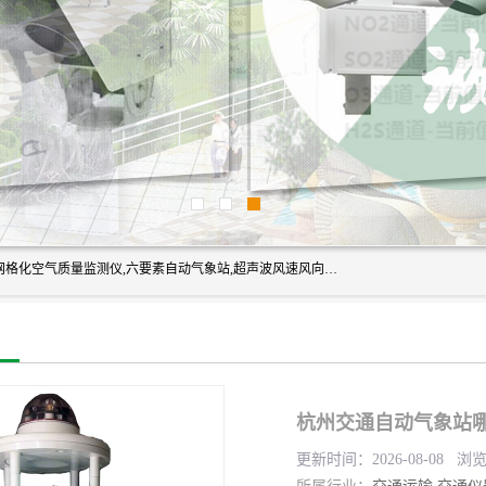
富奥通科技主营：气象五参数,气象六要素,微型自动气象站,网格化空气质量监测仪,六要素自动气象站,超声波风速风向传感器,能见度仪,大气微型站,交通自动气象站,高速路面结冰监测,路面状况传感器等。
杭州交通自动气象站哪
更新时间：2026-08-08 浏