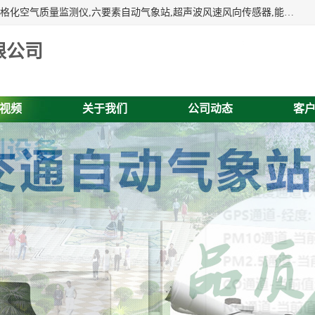
富奥通科技主营：气象五参数,气象六要素,微型自动气象站,网格化空气质量监测仪,六要素自动气象站,超声波风速风向传感器,能见度仪,大气微型站,交通自动气象站,高速路面结冰监测,路面状况传感器等。
限公司
视频
关于我们
公司动态
客