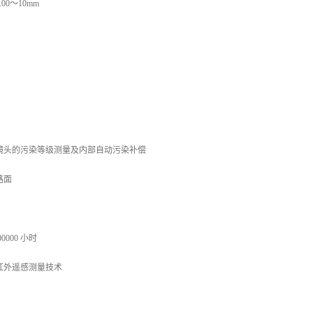
00～10mm
镜头的污染等级测量及内部自动污染补偿
路面
00000 小时
 红外遥感测量技术