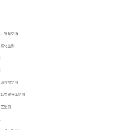
区、智慧交通
网格化监测
测
测
染源排放监测
车站有害气体监测
景区监测
监