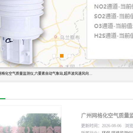
富奥通科技主营：气象五参数,气象六要素,微型自动气象站,网格化空气质量监测仪,六要素自动气象站,超声波风速风向传感器,能见度仪,大气微型站,交通自动气象站,高速路面结冰监测,路面状况传感器等。
广州网格化空气质量监
更新时间：2026-08-06 浏