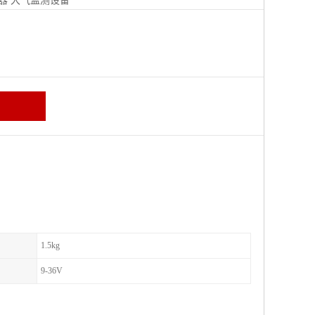
器
大气监测设备
区
1.5kg
9-36V