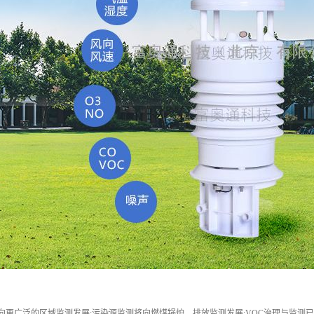
向更广泛的区域监测发展;污染源监测将向燃煤锅炉、排放监测发展;VOC治理与监测