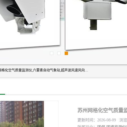
富奥通科技主营：气象五参数,气象六要素,微型自动气象站,网格化空气质量监测仪,六要素自动气象站,超声波风速风向传感器,能见度仪,大气微型站,交通自动气象站,高速路面结冰监测,路面状况传感器等。
苏州网格化空气质量监
更新时间：2026-08-09 浏