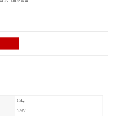
器
大气监测设备
区
1.5kg
9-36V