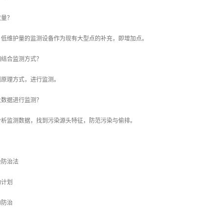
数量？
、低维护量的监测设备作为现有大型点的补充，即增加点。
么相结合监测方式？
测原理方式，进行监测。
合大数据进行监测？
分析监测数据，找到污染源头特征，防范污染与偷排。
染防治法
动计划
的防治