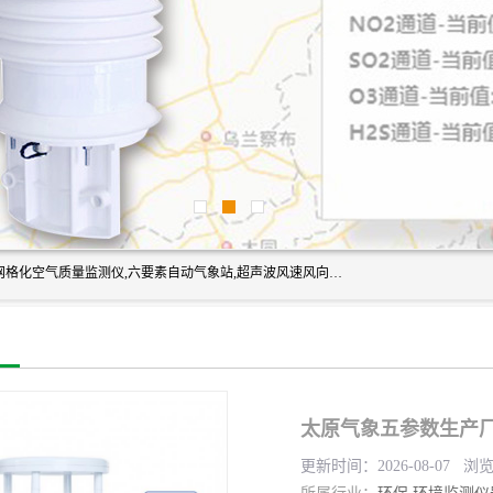
富奥通科技主营：气象五参数,气象六要素,微型自动气象站,网格化空气质量监测仪,六要素自动气象站,超声波风速风向传感器,能见度仪,大气微型站,交通自动气象站,高速路面结冰监测,路面状况传感器等。
太原气象五参数生产厂
更新时间：2026-08-07 浏