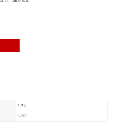
器
大气监测设备
区
1.2kg
9-36V